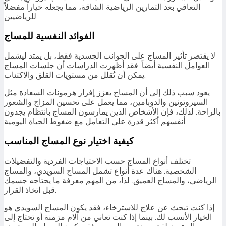
التعافي بعد التمارين الرياضية الشاقة، مما يجعله خياراً مفضلاً
للرياضيين.
الفوائد النفسية للمساج
لا يقتصر تأثير المساج على الجوانب الجسدية فقط، بل يمتد ليشمل
العوامل النفسية أيضاً. فقد أظهرت الدراسات أن جلسات المساج
يمكن أن تُقلل من مستويات القلق والاكتئاب.
يعود سبب ذلك إلى أن المساج يعزز إفراز هرمونات السعادة مثل
السيروتونين والدوبامين، مما يعمل على تحسين المزاج والشعور
بالراحة. لذلك، فإن الأشخاص الذين يمارسون المساج بانتظام يجدون
أنفسهم أكثر قدرة على التعامل مع ضغوط الحياة اليومية.
كيفية اختيار نوع المساج المناسب
تختلف أنواع المساج حسب الاحتياجات الفردية والتفضيلات
الشخصية. هناك عدة أنواع تشمل المساج السويدي، والمساج
الرياضي، والمساج العميق. لذا، من المهم معرفة ما يحتاجه جسمك
قبل اتخاذ القرار.
إذا كنت تبحث عن علاج للاسترخاء، فقد يكون المساج السويدي هو
الخيار الأنسب لك. بينما إذا كنت تعاني من آلام مزمنة أو تحتاج إلى